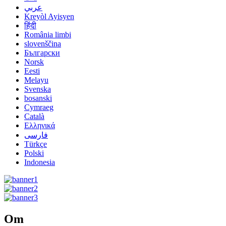
عربي
Kreyòl Ayisyen
हिंदी
România limbi
slovenščina
Български
Norsk
Eesti
Melayu
Svenska
bosanski
Cymraeg
Català
Ελληνικά
فارسی
Türkçe
Polski
Indonesia
Om