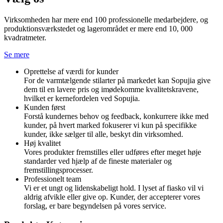
Virksomheden har mere end 100 professionelle medarbejdere, og
produktionsværkstedet og lagerområdet er mere end 10, 000
kvadratmeter.
Se mere
Oprettelse af værdi for kunder
For de varmtælgende stilarter på markedet kan Sopujia give
dem til en lavere pris og imødekomme kvalitetskravene,
hvilket er kernefordelen ved Sopujia.
Kunden først
Forstå kundernes behov og feedback, konkurrere ikke med
kunder, på hvert marked fokuserer vi kun på specifikke
kunder, ikke sælger til alle, beskyt din virksomhed.
Høj kvalitet
Vores produkter fremstilles eller udføres efter meget høje
standarder ved hjælp af de fineste materialer og
fremstillingsprocesser.
Professionelt team
Vi er et ungt og lidenskabeligt hold. I lyset af fiasko vil vi
aldrig afvikle eller give op. Kunder, der accepterer vores
forslag, er bare begyndelsen på vores service.