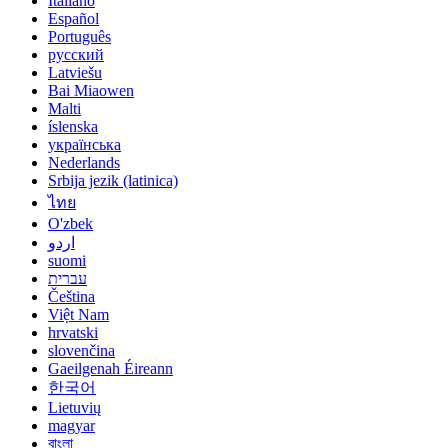
Italiano
Español
Português
русский
Latviešu
Bai Miaowen
Malti
íslenska
українська
Nederlands
Srbija jezik (latinica)
ไทย
O'zbek
اردو
suomi
עברית
Čeština
Việt Nam
hrvatski
slovenčina
Gaeilgenah Éireann
한국어
Lietuvių
magyar
বাংলা