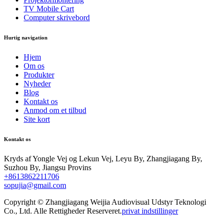
TV Mobile Cart
Computer skrivebord
Hurtig navigation
Hjem
Om os
Produkter
Nyheder
Blog
Kontakt os
Anmod om et tilbud
Site kort
Kontakt os
Kryds af Yongle Vej og Lekun Vej, Leyu By, Zhangjiagang By,
Suzhou By, Jiangsu Provins
+8613862211706
sopujia@gmail.com
Copyright © Zhangjiagang Weijia Audiovisual Udstyr Teknologi
Co., Ltd. Alle Rettigheder Reserveret.
privat indstillinger