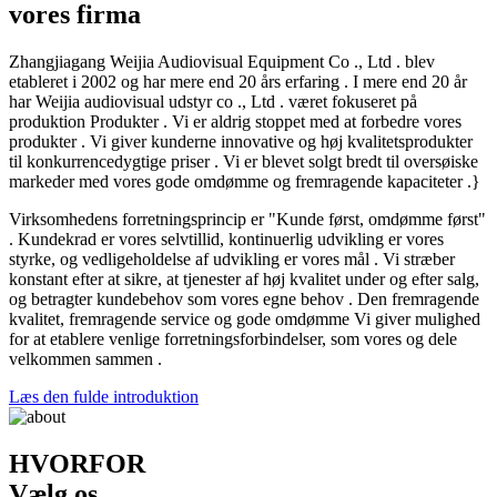
vores firma
Zhangjiagang Weijia Audiovisual Equipment Co ., Ltd . blev
etableret i 2002 og har mere end 20 års erfaring . I mere end 20 år
har Weijia audiovisual udstyr co ., Ltd . været fokuseret på
produktion Produkter . Vi er aldrig stoppet med at forbedre vores
produkter . Vi giver kunderne innovative og høj kvalitetsprodukter
til konkurrencedygtige priser . Vi er blevet solgt bredt til oversøiske
markeder med vores gode omdømme og fremragende kapaciteter .}
Virksomhedens forretningsprincip er "Kunde først, omdømme først"
. Kundekrad er vores selvtillid, kontinuerlig udvikling er vores
styrke, og vedligeholdelse af udvikling er vores mål . Vi stræber
konstant efter at sikre, at tjenester af høj kvalitet under og efter salg,
og betragter kundebehov som vores egne behov . Den fremragende
kvalitet, fremragende service og gode omdømme Vi giver mulighed
for at etablere venlige forretningsforbindelser, som vores og dele
velkommen sammen .
Læs den fulde introduktion
HVORFOR
Vælg os