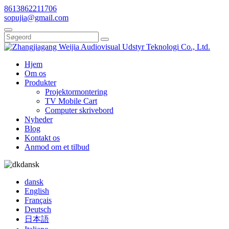
8613862211706
sopujia@gmail.com
Hjem
Om os
Produkter
Projektormontering
TV Mobile Cart
Computer skrivebord
Nyheder
Blog
Kontakt os
Anmod om et tilbud
dansk
dansk
English
Français
Deutsch
日本語